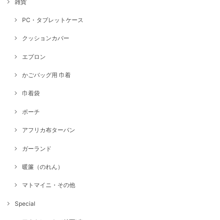
雑貨
PC・タブレットケース
クッションカバー
エプロン
かごバッグ用 巾着
巾着袋
ポーチ
アフリカ布ターバン
ガーランド
暖簾（のれん）
マトマイニ・その他
Special