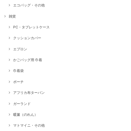
エコバッグ・その他
雑貨
PC・タブレットケース
クッションカバー
エプロン
かごバッグ用 巾着
巾着袋
ポーチ
アフリカ布ターバン
ガーランド
暖簾（のれん）
マトマイニ・その他