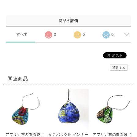
商品の評価
すべて
0
0
0
通報する
関連商品
アフリカ布の巾着袋（
かごバッグ用 インナー
アフリカ布の巾着袋（