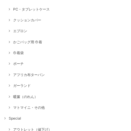
PC・タブレットケース
クッションカバー
エプロン
かごバッグ用 巾着
巾着袋
ポーチ
アフリカ布ターバン
ガーランド
暖簾（のれん）
マトマイニ・その他
Special
アウトレット（値下げ）