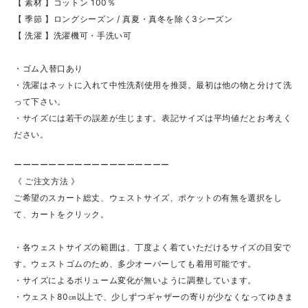
【 素材 】コットン 100％
【 季節 】ロングシーズン / 真夏・真冬を除く3シーズン
【 洗濯 】洗濯機可・手洗い可
・ゴム入替口あり
・洗濯はネットに入れて中性洗剤使用を推奨。最初は他の物と分けて洗
って下さい。
・サイズには若干の誤差が生じます。表記サイズは平均値だとお考えく
ださい。
ーーーーーーーーーーーーーーーーーー
《 ご注文方法 》
ご希望のスカート総丈、ウェストサイズ、ポケットの有無を選択をし
て、カートをクリック。
・各ウェストサイズの範囲は、丁度よく着ていただけるサイズの目安で
す。ウェストゴムのため、多少オーバーしても着用可能です。
・サイズによるボリューム変化が無いように調整しています。
・ウェスト80㎝以上で、少しずつギャザーの寄りが少なくなってゆきま