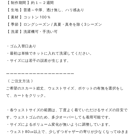
【 制作期間 】約１～２週間
【 生地 】普通～中厚、透け無し、ハリ感あり
【 素材 】コットン 100％
【 季節 】ロングシーズン / 真夏・真冬を除く3シーズン
【 洗濯 】洗濯機可・手洗い可
・ゴム入替口あり
・最初は単独でネットに入れて洗濯してください。
・サイズには若干の誤差が生じます。
ーーーーーーーーーーーーーーーーーー
《 ご注文方法 》
ご希望のスカート総丈、ウェストサイズ、ポケットの有無を選択をし
て、カートをクリック。
・各ウェストサイズの範囲は、丁度よく着ていただけるサイズの目安で
す。ウェストゴムのため、多少オーバーしても着用可能です。
・サイズによるボリューム変化が無いように調整しています。
・ウェスト80㎝以上で、少しずつギャザーの寄りが少なくなってゆきま