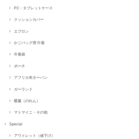
PC・タブレットケース
クッションカバー
エプロン
かごバッグ用 巾着
巾着袋
ポーチ
アフリカ布ターバン
ガーランド
暖簾（のれん）
マトマイニ・その他
Special
アウトレット（値下げ）