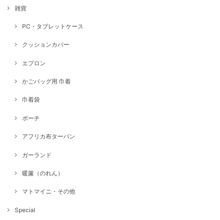
雑貨
PC・タブレットケース
クッションカバー
エプロン
かごバッグ用 巾着
巾着袋
ポーチ
アフリカ布ターバン
ガーランド
暖簾（のれん）
マトマイニ・その他
Special