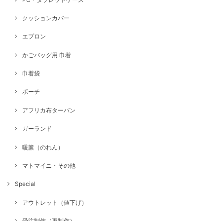
クッションカバー
エプロン
かごバッグ用 巾着
巾着袋
ポーチ
アフリカ布ターバン
ガーランド
暖簾（のれん）
マトマイニ・その他
Special
アウトレット（値下げ）
受注制作（再制作）