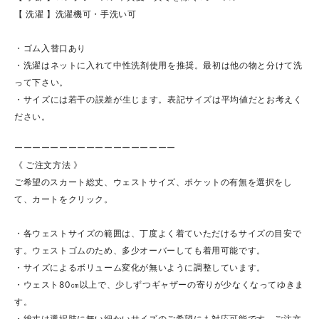
【 洗濯 】洗濯機可・手洗い可
・ゴム入替口あり
・洗濯はネットに入れて中性洗剤使用を推奨。最初は他の物と分けて洗
って下さい。
・サイズには若干の誤差が生じます。表記サイズは平均値だとお考えく
ださい。
ーーーーーーーーーーーーーーーーーー
《 ご注文方法 》
ご希望のスカート総丈、ウェストサイズ、ポケットの有無を選択をし
て、カートをクリック。
・各ウェストサイズの範囲は、丁度よく着ていただけるサイズの目安で
す。ウェストゴムのため、多少オーバーしても着用可能です。
・サイズによるボリューム変化が無いように調整しています。
・ウェスト80㎝以上で、少しずつギャザーの寄りが少なくなってゆきま
す。
・総丈は選択肢に無い細かいサイズのご希望にも対応可能です。ご注文