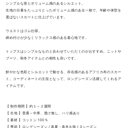
シンプルな形とボリューム感のあるシルエット。
生地の分量をたっぷりとったボリューム感のある一枚で、年齢や体型を
選ばないスカートに仕上げています。
ウエストはゴム仕様。
締め付けが少なくリラックス感のある着心地です。
トップスはシンプルなものと合わせていただくのがおすすめ。ニットや
ブーツ、秋冬アイテムとの相性も良いです。
鮮やかな色彩とシルエットで魅せる、存在感のあるアフリカ布のスカー
ト。コーディネートの主役となって、ロングシーズン活躍してくれるア
イテムです。
【 制作期間 】約１～２週間
【 生地 】普通～中厚、透け無し、ハリ感あり
【 素材 】コットン 100％
【 季節 】ロングシーズン / 真夏・真冬を除く3シーズン