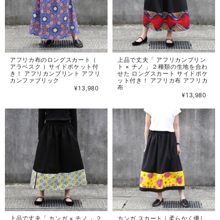
アフリカ布のロングスカート（
上品で丈夫「 アフリカンプリン
アラベスク ）サイドポケット付
ト × チノ 」２種類の生地を合わ
き！ アフリカンプリント アフリ
せた ロングスカート サイドポケ
カンファブリック
ット付き！ アフリカ布 アフリカ
布
¥13,980
¥13,980
上品で丈夫「 カンガ × チノ 」２
カンガ スカート｜柔らかく優し