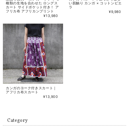
種類の生地を合わせた ロングス
い肌触り カンガ × コットンビエ
カート サイドポケット付き！ ア
ラ
フリカ布 アフリカンプリント
¥9,980
¥13,980
カンガのヨーク付きスカート｜
アフリカ布スカート
¥13,900
Category