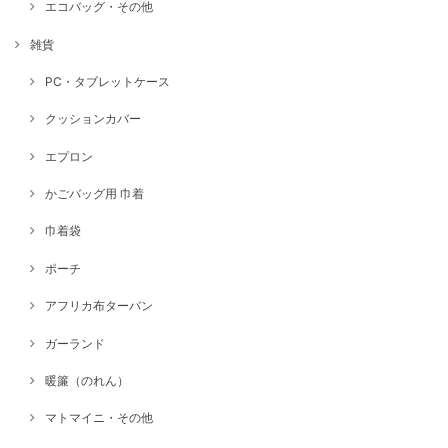
エコバッグ・その他
雑貨
PC・タブレットケース
クッションカバー
エプロン
かごバッグ用 巾着
巾着袋
ポーチ
アフリカ布ターバン
ガーランド
暖簾（のれん）
マトマイニ・その他