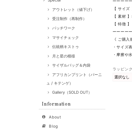
Special
ーーーー
【 サイズ
アウトレット（値下げ）
【 素材 
受注制作（再制作）
【 特徴 
パッチワーク
ーーーー
マサイチェック
《 ご購入
伝統柄キストゥ
・サイズ
・摩擦や
月と星の模様
サイザルバッグ＆内袋
ラッピン
アフリカンプリント（パーニ
ュ / キテンゲ）
Gallery（SOLD OUT）
Information
About
Blog