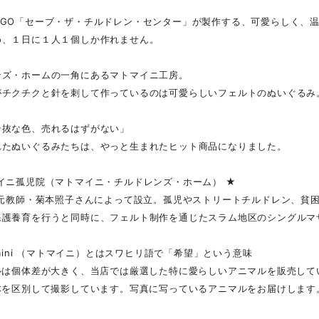
NGO「セーブ・ザ・チルドレン・センター」が製作する、可愛らしく、
め、１日に１人１個しか作れません。
ンズ・ホームの一角にあるマトマイニ工房。
がチクチクと針を刺して作っているのは可愛らしいフェルトのぬいぐるみ
奇抜な色、売れるはずがない」
れたぬいぐるみたちは、やっと生まれたヒット商品になりました。
イニ孤児院（マトマイニ・チルドレンズ・ホーム） ★
年に元教師・菊本照子さんによって設立。孤児やストリートチルドレン、貧
保護養育を行うと同時に、フェルト制作を通じたスラム地区のシングルマ
umaini （マトマイニ）とはスワヒリ語で「希望」という意味
マルは個体差が大きく、当店では厳選した特に愛らしいアニマルを販売して
１体を区別して撮影しています。写真に写っているアニマルをお届けします