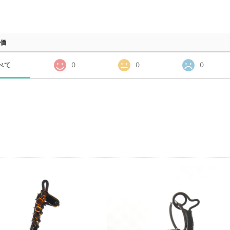
価
べて
0
0
0
品