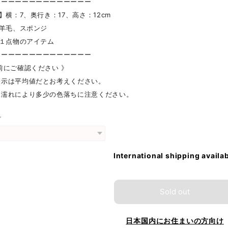
ーーーーーーーーーーーーーー
 】横：7、奥行き：17、高さ：12cm
】羊毛、スポンジ
】１点物のアイテム
ーーーーーーーーーーーーーー
前にご確認ください 》
表示は平均値だとお考えください。
水濡れにより多少の色落ちに注意ください。
グ
International shipping availa
Sold out
日本国内にお住まいの方向け