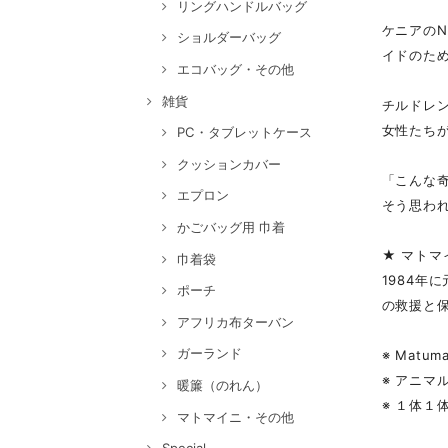
リングハンドルバッグ
ケニアの
ショルダーバッグ
イドのた
エコバッグ・その他
雑貨
チルドレ
女性たち
PC・タブレットケース
クッションカバー
「こんな
エプロン
そう思わ
かごバッグ用 巾着
★ マトマ
巾着袋
1984
ポーチ
の救援と
アフリカ布ターバン
ガーランド
※ Mat
※ アニ
暖簾（のれん）
※ １体
マトマイニ・その他