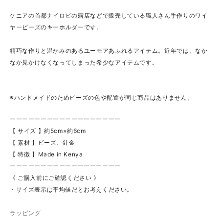
ケニアの首都ナイロビの露店などで販売している職人さん手作りのワイ
ヤービーズのキーホルダーです。
精巧な作りと温かみのあるユーモアあふれるアイテム。近年では、なか
なか見かけなくなってしまった希少なアイテムです。
※ハンドメイドのためビーズの色や配置が同じ商品はありません。
ーーーーーーーーーーーーーーーーーー
【 サイズ 】約5cm×約6cm
【 素材 】ビーズ、針金
【 特徴 】Made in Kenya
ーーーーーーーーーーーーーーーーーー
《 ご購入前にご確認ください 》
・サイズ表示は平均値だとお考えください。
ラッピング