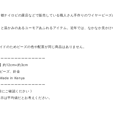
首都ナイロビの露店などで販売している職人さん手作りのワイヤービーズ
りと温かみのあるユーモアあふれるアイテム。近年では、なかなか見かけ
メイドのためビーズの色や配置が同じ商品はありません。
ーーーーーーーーーーーーーー
】約12cm×約3cm
】ビーズ、針金
ade in Kenya
ーーーーーーーーーーーーーー
前にご確認ください 》
表示は平均値だとお考えください。