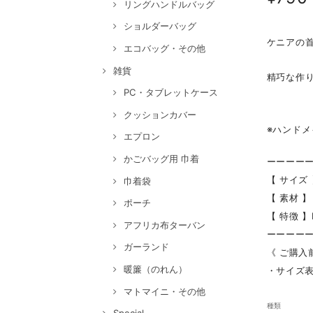
リングハンドルバッグ
ショルダーバッグ
ケニアの
エコバッグ・その他
雑貨
精巧な作
PC・タブレットケース
クッションカバー
※ハンド
エプロン
かごバッグ用 巾着
ーーーー
【 サイズ 
巾着袋
【 素材 
ポーチ
【 特徴 】M
アフリカ布ターバン
ーーーー
ガーランド
《 ご購入
暖簾（のれん）
・サイズ
マトマイニ・その他
種類