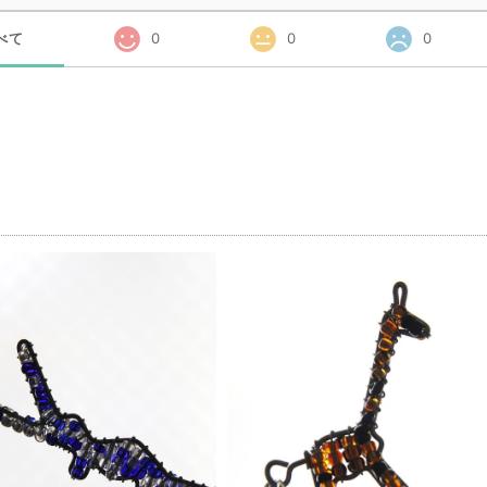
べて
0
0
0
品