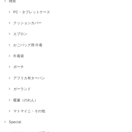
雑貨
PC・タブレットケース
クッションカバー
エプロン
かごバッグ用 巾着
巾着袋
ポーチ
アフリカ布ターバン
ガーランド
暖簾（のれん）
マトマイニ・その他
Special