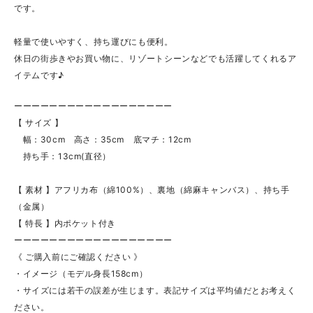
です。
軽量で使いやすく、持ち運びにも便利。
休日の街歩きやお買い物に、リゾートシーンなどでも活躍してくれるア
イテムです♪
ーーーーーーーーーーーーーーーーーー
【 サイズ 】
幅：30cm 高さ：35cm 底マチ：12cm
持ち手：13cm(直径）
【 素材 】アフリカ布（綿100%）、裏地（綿麻キャンバス）、持ち手
（金属）
【 特長 】内ポケット付き
ーーーーーーーーーーーーーーーーーー
《 ご購入前にご確認ください 》
・イメージ（モデル身長158cm）
・サイズには若干の誤差が生じます。表記サイズは平均値だとお考えく
ださい。