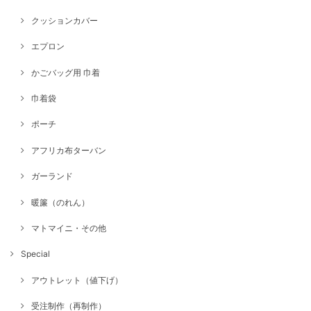
クッションカバー
エプロン
かごバッグ用 巾着
巾着袋
ポーチ
アフリカ布ターバン
ガーランド
暖簾（のれん）
マトマイニ・その他
Special
アウトレット（値下げ）
受注制作（再制作）