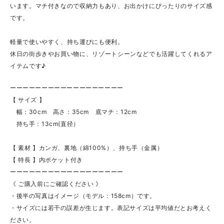
います。マチ付きなので収納力もあり、お出かけにぴったりのサイズ感
です。
軽量で使いやすく、持ち運びにも便利。
休日の街歩きやお買い物に、リゾートシーンなどでも活躍してくれるア
イテムです♪
ーーーーーーーーーーーーーーーーーー
【 サイズ 】
幅：30cm 高さ：35cm 底マチ：12cm
持ち手：13cm(直径）
【 素材 】カンガ、裏地（綿100%）、持ち手（金属）
【 特長 】内ポケット付き
ーーーーーーーーーーーーーーーーーー
《 ご購入前にご確認ください 》
・後半の写真はイメージ（モデル：158cm）です。
・サイズには若干の誤差が生じます。表記サイズは平均値だとお考えく
ださい。