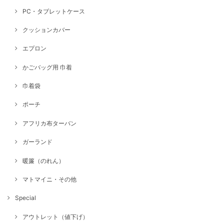
PC・タブレットケース
クッションカバー
エプロン
かごバッグ用 巾着
巾着袋
ポーチ
アフリカ布ターバン
ガーランド
暖簾（のれん）
マトマイニ・その他
Special
アウトレット（値下げ）