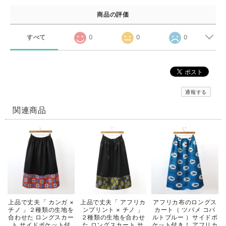
商品の評価
すべて
0
0
0
通報する
関連商品
上品で丈夫「 カンガ ×
上品で丈夫「 アフリカ
アフリカ布のロングス
チノ 」２種類の生地を
ンプリント × チノ 」
カート（ ツバメ コバ
合わせた ロングスカー
２種類の生地を合わせ
ルトブルー ）サイドポ
ト サイドポケット付
た ロングスカート サ
ケット付き！ アフリカ