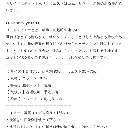
両サイドにポケットあり。ウエストはゴム、リラックス感のある履き心
地です。
♦♦ CottonViyella ♦♦
コットンビエラとは、綾織りの起毛生地です。
肌触りはとても滑らかで、軽いタッチにしっとりした上品さも持ち合わ
せています。桃の表面の様な肌ざわりからピーチスキンと呼ばれていま
す。とても柔らかな風合い。上品にもカジュアルにも着れる生地です。
コットン100％なので洗濯も可。お手入れが楽なのも魅力です。
ーーーーーーーーーーーーーーーーーー
【 サイズ 】総丈78cm、裾幅90cm、ウェスト65～75cm
【 素材 】コットン100％
【 特長 】脇ポケット（左右）
【 取扱い 】洗濯機可・手洗い可
【 季節 】３シーズン対応（秋～春）
ーーーーーーーーーーーーーーーーーー
・イメージ写真（モデル身長：158㎝）
・洗濯は中性洗剤を使って下さい。
・水通しをしていますが最初は他の物と分けて洗ってください。