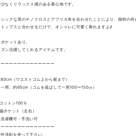
が少なくリラックス感のある着心地です。
ーシックな黒のチノクロスとアフリカ布を合わせたことにより、独特の存
なトップスと合わせるだけで、オシャレに可愛く着れますよ♪
にポケットあり。
ーズン活躍してくれるアイテムです。
ーーーーーーーーーーーーーー
】
80cm（ウエストゴム上から裾まで）
周：約65cm（ゴムを延ばして一周100〜150㎝）
】コットン100％
】脇ポケット（左右）
】洗濯機可・手洗い可
ーーーーーーーーーーーーーー
中性洗剤を使って下さい。