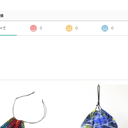
価
べて
0
0
0
品