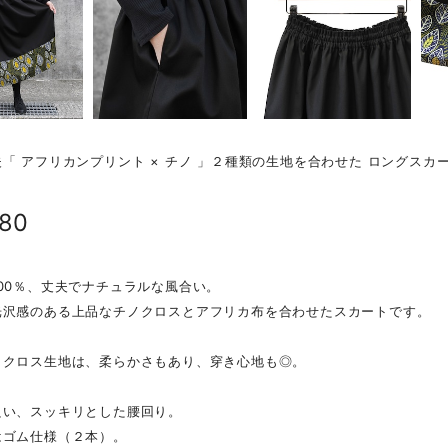
「 アフリカンプリント × チノ 」２種類の生地を合わせた ロングスカ
980
00％、丈夫でナチュラルな風合い。
光沢感のある上品なチノクロスとアフリカ布を合わせたスカートです。
ノクロス生地は、柔らかさもあり、穿き心地も◎。
良い、スッキリとした腰回り。
はゴム仕様（２本）。