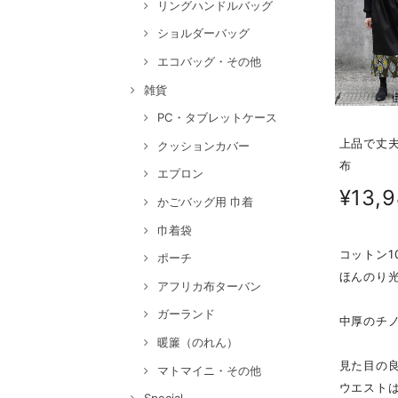
リングハンドルバッグ
ショルダーバッグ
エコバッグ・その他
雑貨
PC・タブレットケース
上品で丈夫
クッションカバー
布
エプロン
¥13,
かごバッグ用 巾着
巾着袋
コットン1
ポーチ
ほんのり
アフリカ布ターバン
ガーランド
中厚のチ
暖簾（のれん）
見た目の
マトマイニ・その他
ウエスト