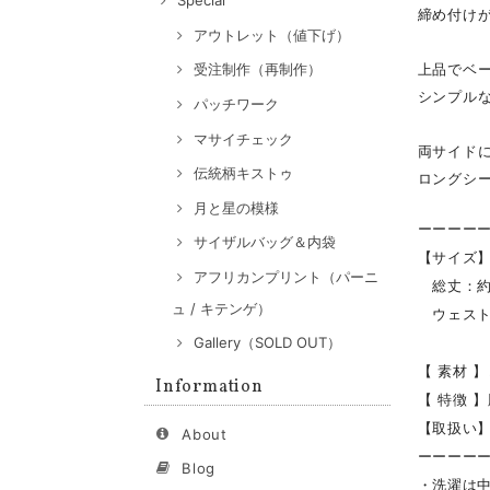
Special
締め付け
アウトレット（値下げ）
上品でベ
受注制作（再制作）
シンプル
パッチワーク
マサイチェック
両サイド
伝統柄キストゥ
ロングシ
月と星の模様
ーーーー
サイザルバッグ＆内袋
【サイズ
アフリカンプリント（パーニ
総丈：約
ュ / キテンゲ）
ウェスト一
Gallery（SOLD OUT）
【 素材 
Information
【 特徴 
【取扱い
About
ーーーー
Blog
・洗濯は