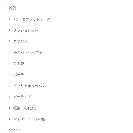
雑貨
PC・タブレットケース
クッションカバー
エプロン
かごバッグ用 巾着
巾着袋
ポーチ
アフリカ布ターバン
ガーランド
暖簾（のれん）
マトマイニ・その他
Special