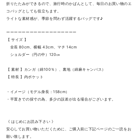
折りたたみができるので、旅行時のかばんとして、毎日のお買い物のエ
コバッグとしても役立ちます。
ライトな素材感が、季節を問わず活躍するバッグです♪
ーーーーーーーーーーーーーーーーーー
【 サイズ 】
全長 80cm、横幅 43cm、マチ 14cm
ショルダー（円の中）120㎝
【 素材 】カンガ（綿100％）、裏地（綿麻キャンバス）
【 特長 】内ポケット
・イメージ（モデル身長：158cm）
・平置きでの採寸の為、多少の誤差が出る場合がございます。
《 はじめにお読み下さい 》
安心してお買い物いただくために、ご購入前に下記ページのご一読をお
願い致します。