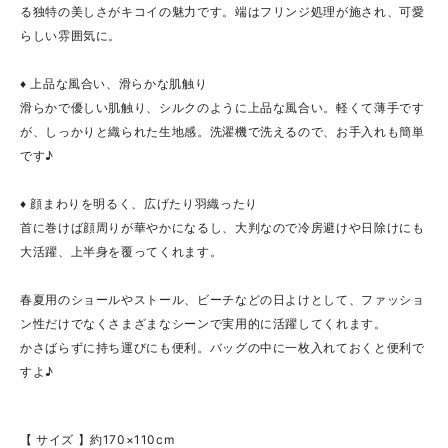
る独特の美しさがキコイの魅力です。端はフリンジ処理が施され、可愛
らしい雰囲気に。
♦ 上品な風合い、滑らかな肌触り
滑らかで優しい肌触り、シルクのように上品な風合い。軽くて薄手です
が、しっかりと織られた生地感。洗濯機で洗えるので、お手入れも簡単
です♪
♦ 顔まわりを明るく、広げたり羽織ったり
首に巻けば顔周りが華やかになるし、大判なので冷房避けや日除けにも
大活躍、上半身を覆ってくれます。
春夏用のショールやストール、ビーチなどの日よけとして、ファッショ
ン性だけでなくさまざまなシーンで実用的に活躍してくれます。
かさばらずに持ち運びにも便利。バッグの中に一枚入れておくと便利で
すよ♪
【 サイズ 】約170×110cm