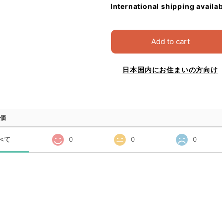
International shipping availa
Add to cart
日本国内にお住まいの方向け
価
べて
0
0
0
品