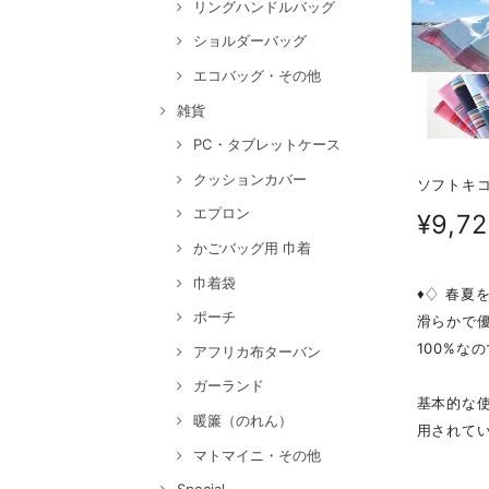
リングハンドルバッグ
ショルダーバッグ
エコバッグ・その他
雑貨
PC・タブレットケース
クッションカバー
ソフトキコイ
エプロン
¥9,7
かごバッグ用 巾着
巾着袋
♦♢ 春夏
ポーチ
滑らかで
100%な
アフリカ布ターバン
ガーランド
基本的な
暖簾（のれん）
用されて
マトマイニ・その他