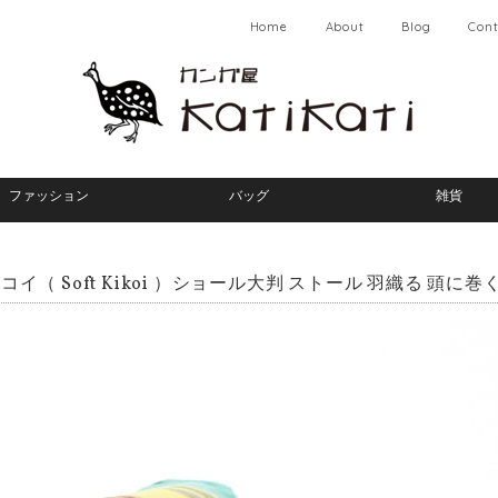
Home
About
Blog
Cont
ファッション
バッグ
雑貨
イ（ Soft Kikoi ）ショール大判 ストール 羽織る 頭に巻