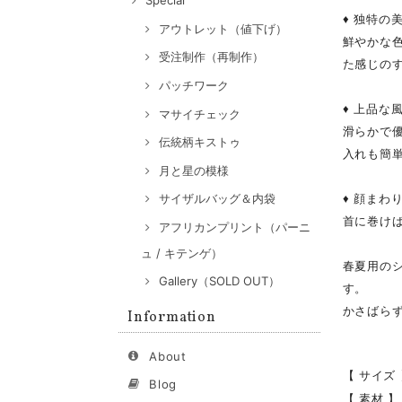
Special
♦ 独特の
アウトレット（値下げ）
鮮やかな
受注制作（再制作）
た感じの
パッチワーク
♦ 上品な
マサイチェック
滑らかで
伝統柄キストゥ
入れも簡
月と星の模様
♦ 顔まわ
サイザルバッグ＆内袋
首に巻け
アフリカンプリント（パーニ
ュ / キテンゲ）
春夏用の
Gallery（SOLD OUT）
す。
かさばら
Information
About
【 サイズ 
Blog
【 素材 】