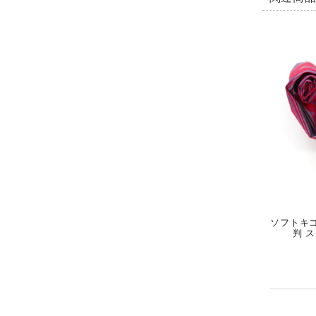
ソフトキコイ
判 