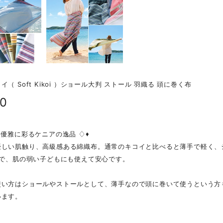
（ Soft Kikoi ）ショール大判 ストール 羽織る 頭に巻く布
20
を優雅に彩るケニアの逸品 ♢♦
優しい肌触り、高級感ある綿織布。通常のキコイと比べると薄手で軽く、
ので、肌の弱い子どもにも使えて安心です。
使い方はショールやストールとして、薄手なので頭に巻いて使うという方
います。