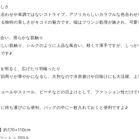
美しさ
色合わせや単調ではないストライプ。アフリカらしいカラフルな色合わせ
する独特の美しさがキコイの魅力です。端はフリンジ処理が施され、可愛
風合い、滑らかな肌触り
優しい肌触り、シルクのように上品な風合い。軽くて薄手ですが、しっか
単です♪
りを明るく、広げたり羽織ったり
ば顔周りが華やかになるし、大判なので冷房避けや日除けにも大活躍、上
ショールやストール、ビーチなどの日よけとして、ファッション性だけで
ずに持ち運びにも便利。バッグの中に一枚入れておくと便利ですよ♪
】約170×110cm
コットン 100％