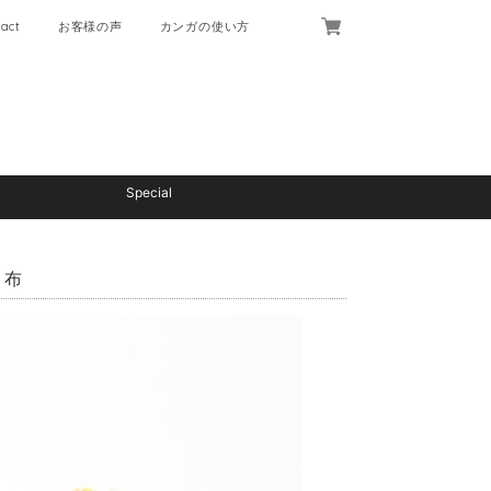
act
お客様の声
カンガの使い方
Special
く布