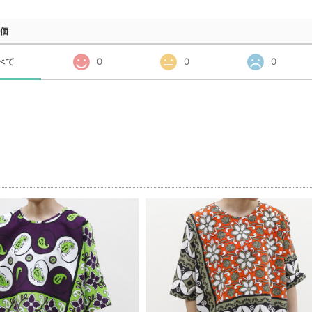
価
べて
0
0
0
品