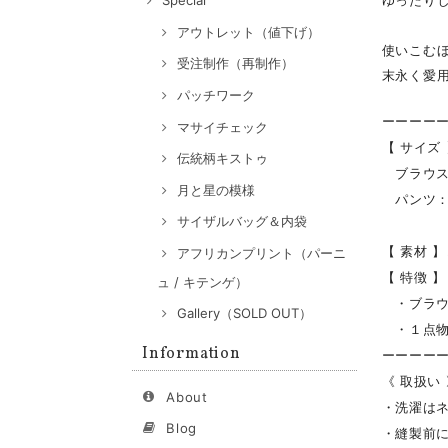
ゆったりし
Special
アウトレット（値下げ）
使いこむ
受注制作（再制作）
末永く愛
パッチワーク
ーーーー
マサイチェック
【 サイズ
伝統柄キストゥ
ブラウス：肩
月と星の模様
パンツ：股
サイザルバッグ＆内袋
【 素材 】
アフリカンプリント（パーニ
【 特徴 】
ュ / キテンゲ）
・ブラウ
Gallery（SOLD OUT）
・１点物
Information
ーーーー
《 取扱い
About
・洗濯は
Blog
・縫製前