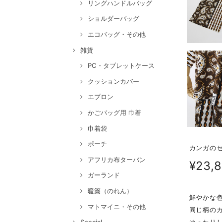
リングハンドルバッグ
ショルダーバッグ
エコバッグ・その他
雑貨
PC・タブレットケース
クッションカバー
エプロン
かごバッグ用 巾着
巾着袋
ポーチ
カンガのセ
アフリカ布ターバン
¥23,
ガーランド
暖簾（のれん）
鮮やかな
マトマイニ・その他
同じ柄の