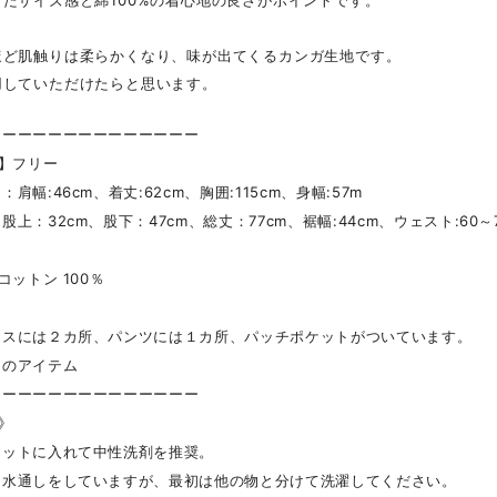
たサイズ感と綿100%の着心地の良さがポイントです。
ほど肌触りは柔らかくなり、味が出てくるカンガ生地です。
用していただけたらと思います。
ーーーーーーーーーーーーーー
 】フリー
幅:46cm、着丈:62cm、胸囲:115cm、身幅:57m
上：32cm、股下：47cm、総丈：77cm、裾幅:44cm、ウェスト:60～
コットン 100％
スには２カ所、パンツには１カ所、パッチポケットがついています。
のアイテム
ーーーーーーーーーーーーーー
 》
ネットに入れて中性洗剤を推奨。
に水通しをしていますが、最初は他の物と分けて洗濯してください。