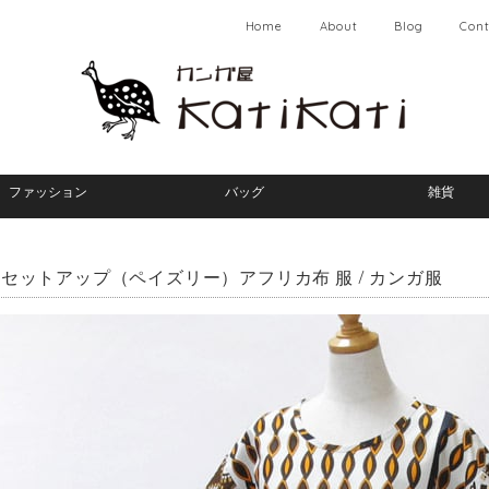
Home
About
Blog
Cont
ファッション
バッグ
雑貨
セットアップ（ペイズリー）アフリカ布 服 / カンガ服