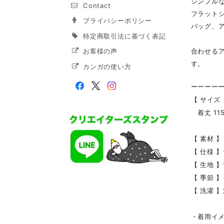
シンプル
Contact
フラット
プライバシーポリシー
バッグ、
特定商取引法に基づく表記
合わせる
お客様の声
す。
カンガの使い方
ーーーー
【 サイズ 
着丈 115
【 素材 】
【 仕様 
【 生地 
【 季節 
【 洗濯 
・着用イメ