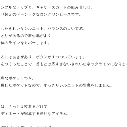
シンプルなトップと、ギャザースカートの組み合わせ。
切り替えのベーシックなロングワンピースです。
としたきれいなシルエット、バランスのよい丈感。
ゆとりがあるので着心地がよく、
身体のラインをカバーします。
後ろにはあきがあり、ボタンが１つついています。
きをつくったことで、首もとは広すぎないきれいなネックラインになりま
便利なポケットつき。
利用したポケットなので、すっきりシルエットの邪魔をしません。
スは、さっと１枚着るだけで
ーディネートが完成する便利なアイテム。