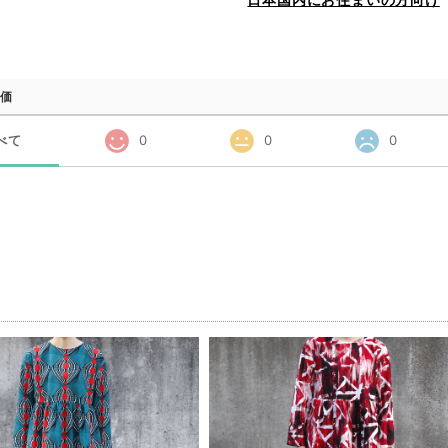
価
べて
0
0
0
品