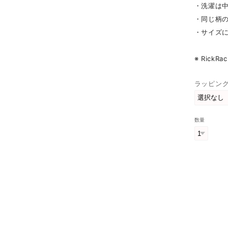
・洗濯は
・同じ柄
・サイズ
※ Rick
ラッピン
数量