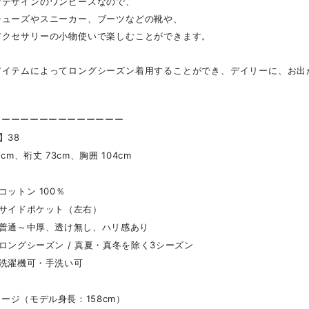
なデザインのワンピースなので、
シューズやスニーカー、ブーツなどの靴や、
アクセサリーの小物使いで楽しむことができます。
アイテムによってロングシーズン着用することができ、デイリーに、お出
ーーーーーーーーーーーーーー
】38
cm、裄丈 73cm、胸囲 104cm
コットン 100％
】サイドポケット（左右）
】普通～中厚、透け無し、ハリ感あり
】ロングシーズン / 真夏・真冬を除く3シーズン
】洗濯機可・手洗い可
ージ（モデル身長：158cm）