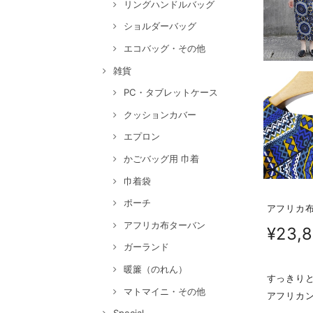
リングハンドルバッグ
ショルダーバッグ
エコバッグ・その他
雑貨
PC・タブレットケース
クッションカバー
エプロン
かごバッグ用 巾着
巾着袋
ポーチ
アフリカ
アフリカ布ターバン
¥23,
ガーランド
暖簾（のれん）
すっきり
マトマイニ・その他
アフリカ