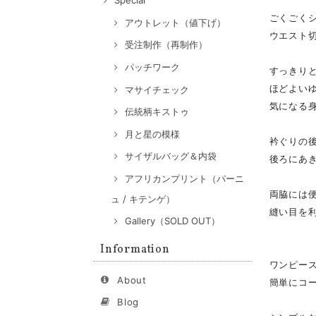
Special
ごくごく
アウトレット（値下げ）
ウエスト
受注制作（再制作）
パッチワーク
すっきり
ほどよい
マサイチェック
気になる
伝統柄キストゥ
月と星の模様
衿ぐりの
サイザルバッグ＆内袋
後ろにあ
アフリカンプリント（パーニ
両脇には
ュ / キテンゲ）
縫い目を
Gallery（SOLD OUT）
Information
ワンピー
About
簡単にコ
Blog