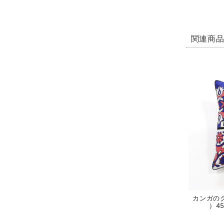
関連商
カンガの
）4