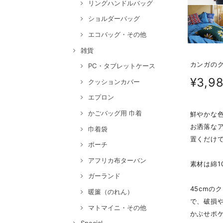
リングハンドルバッグ
ショルダーバッグ
エコバッグ・その他
雑貨
カンガのク
PC・タブレットケース
¥3,9
クッションカバー
エプロン
かごバッグ用 巾着
鮮やかな
お洒落な
巾着袋
置くだけ
ポーチ
アフリカ布ターバン
素材は綿
ガーランド
45cm
暖簾（のれん）
で、破損
マトマイニ・その他
かぶせポ