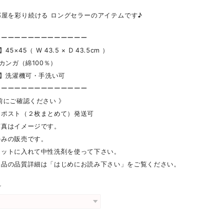
部屋を彩り続ける ロングセラーのアイテムです♪
ーーーーーーーーーーーーーー
45×45（ W 43.5 × D 43.5cm ）
】カンガ（綿100％）
 】洗濯機可・手洗い可
ーーーーーーーーーーーーーー
前にご確認ください 》
クポスト（２枚まとめて）発送可
写真はイメージです。
のみの販売です。
ネットに入れて中性洗剤を使って下さい。
製品の品質詳細は「はじめにお読み下さい」をご覧ください。
グ