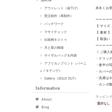
Special
末永くお
アウトレット（値下げ）
受注制作（再制作）
ーーーー
パッチワーク
【 サイズ 】
マサイチェック
【 素材 
【 取扱い
伝統柄キストゥ
ーーーー
月と星の模様
《 ご購入
サイザルバッグ＆内袋
・クリッ
アフリカンプリント（パーニ
・後半の
ュ / キテンゲ）
・カバー
・洗濯は
Gallery（SOLD OUT）
・カンガ
Information
ラッピン
About
Blog