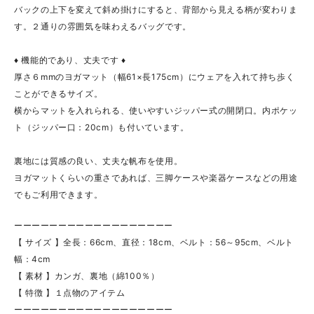
バックの上下を変えて斜め掛けにすると、背部から見える柄が変わりま
す。２通りの雰囲気を味わえるバッグです。
♦ 機能的であり、丈夫です ♦
厚さ６mmのヨガマット（幅61×長175cm）にウェアを入れて持ち歩く
ことができるサイズ。
横からマットを入れられる、使いやすいジッパー式の開閉口。内ポケッ
ト（ジッパー口：20cm）も付いています。
裏地には質感の良い、丈夫な帆布を使用。
ヨガマットくらいの重さであれば、三脚ケースや楽器ケースなどの用途
でもご利用できます。
ーーーーーーーーーーーーーーーーーー
【 サイズ 】全長：66cm、直径：18cm、ベルト：56～95cm、ベルト
幅：4cm
【 素材 】カンガ、裏地（綿100％）
【 特徴 】１点物のアイテム
ーーーーーーーーーーーーーーーーーー