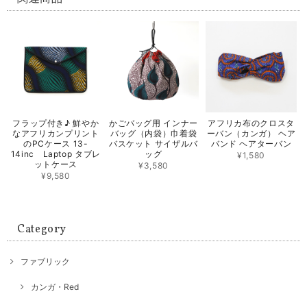
フラップ付き♪ 鮮やか
かごバッグ用 インナー
アフリカ布のクロスタ
なアフリカンプリント
バッグ（内袋）巾着袋
ーバン（カンガ） ヘア
のPCケース 13-
バスケット サイザルバ
バンド ヘアターバン
14inc Laptop タブレ
ッグ
¥1,580
ットケース
¥3,580
¥9,580
Category
ファブリック
カンガ・Red