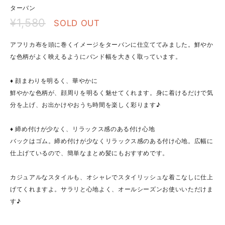
ターバン
¥1,580
SOLD OUT
アフリカ布を頭に巻くイメージをターバンに仕立ててみました。鮮やか
な色柄がよく映えるようにバンド幅を大きく取っています。
♦ 顔まわりを明るく、華やかに
鮮やかな色柄が、顔周りを明るく魅せてくれます。身に着けるだけで気
分を上げ、お出かけやおうち時間を楽しく彩ります♪
♦ 締め付けが少なく、リラックス感のある付け心地
バックはゴム。締め付けが少なくリラックス感のある付け心地。広幅に
仕上げているので、簡単なまとめ髪にもおすすめです。
カジュアルなスタイルも、オシャレでスタイリッシュな着こなしに仕上
げてくれますよ。サラリと心地よく、オールシーズンお使いいただけま
す♪