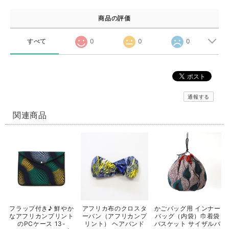
商品の評価
すべて
0
0
0
通報する
関連商品
フラップ付き♪ 鮮やか
アフリカ布のクロスタ
かごバッグ用 インナー
なアフリカンプリント
ーバン（アフリカンプ
バッグ（内袋）巾着袋
のPCケース 13-
リント） ヘアバンド
バスケット サイザルバ