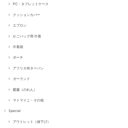
PC・タブレットケース
クッションカバー
エプロン
かごバッグ用 巾着
巾着袋
ポーチ
アフリカ布ターバン
ガーランド
暖簾（のれん）
マトマイニ・その他
Special
アウトレット（値下げ）