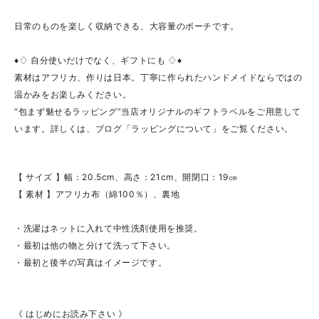
日常のものを楽しく収納できる、大容量のポーチです。
♦♢ 自分使いだけでなく、ギフトにも ♢♦
素材はアフリカ、作りは日本。丁寧に作られたハンドメイドならではの
温かみをお楽しみください。
“包まず魅せるラッピング”当店オリジナルのギフトラベルをご用意して
います。詳しくは、ブログ「ラッピングについて」をご覧ください。
【 サイズ 】幅：20.5cm、高さ：21cm、開閉口：19㎝
【 素材 】アフリカ布（綿100％）、裏地
・洗濯はネットに入れて中性洗剤使用を推奨。
・最初は他の物と分けて洗って下さい。
・最初と後半の写真はイメージです。
《 はじめにお読み下さい 》