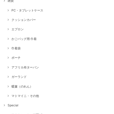
雑貨
PC・タブレットケース
クッションカバー
エプロン
かごバッグ用 巾着
巾着袋
ポーチ
アフリカ布ターバン
ガーランド
暖簾（のれん）
マトマイニ・その他
Special