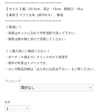
ーーーーーーーーーーーーーーーーーー
【 サイズ 】幅：20.5cm、高さ：15cm、開閉口：19㎝
【 素材 】アフリカ布（綿100％）、裏地
ーーーーーーーーーーーーーーーーーー
《 取扱い 》
・洗濯はネットに入れて中性洗剤で洗って下さい。
・最初は他の物と分けて洗濯してください。
《 ご購入前にご確認ください 》
・ポーチ（４個まで）クリックポスト発送可
・後半の写真はイメージです。
・カンガ製品詳細は「はじめにお読み下さい」をご覧ください。
ラッピング
数量