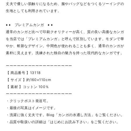
丈夫で優しい肌触りになるため、服やバッグなどをつくるソーイングの
生地としても利用されています。
♦ ♦ プレミアムカンガ ♦ ♦
通常のカンガと比べて印刷クオリティーが高く、質の良い高価なカンガ
を当店では「プレミアムカンガ」と呼んで区別しています。モダンで華
やか、斬新なデザイン。中間色が使われることも多く、通常のカンガが
素朴に見えます。洗練された独自の魅力を持った現代的なカンガです。
ーーーーーーーーーーーーーーーーーー
【 商品番号 】13118
【 サイズ 】約160×110cm
【 素材 】コットン 100％
ーーーーーーーーーーーーーーーーーー
・クリックポスト発送可。
・最後の写真はイメージです。
・洗濯に強く丈夫です。Blog「カンガの水通し方法」をご覧ください。
・品質や取扱いの詳細は「はじめにお読み下さい」をご覧ください。