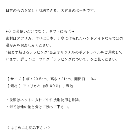
日常のものを楽しく収納できる、大容量のポーチです。
♦♢ 自分使いだけでなく、ギフトにも ♢♦
素材はアフリカ、作りは日本。丁寧に作られたハンドメイドならではの
温かみをお楽しみください。
“包まず魅せるラッピング”当店オリジナルのギフトラベルをご用意して
います。詳しくは、ブログ「ラッピングについて」をご覧ください。
【 サイズ 】幅：20.5cm、高さ：21cm、開閉口：19㎝
【 素材 】アフリカ布（綿100％）、裏地
・洗濯はネットに入れて中性洗剤使用を推奨。
・最初は他の物と分けて洗って下さい。
《 はじめにお読み下さい 》