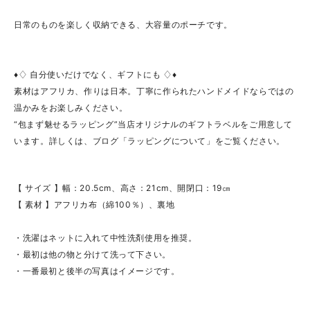
日常のものを楽しく収納できる、大容量のポーチです。
♦♢ 自分使いだけでなく、ギフトにも ♢♦
素材はアフリカ、作りは日本。丁寧に作られたハンドメイドならではの
温かみをお楽しみください。
“包まず魅せるラッピング”当店オリジナルのギフトラベルをご用意して
います。詳しくは、ブログ「ラッピングについて」をご覧ください。
【 サイズ 】幅：20.5cm、高さ：21cm、開閉口：19㎝
【 素材 】アフリカ布（綿100％）、裏地
・洗濯はネットに入れて中性洗剤使用を推奨。
・最初は他の物と分けて洗って下さい。
・一番最初と後半の写真はイメージです。