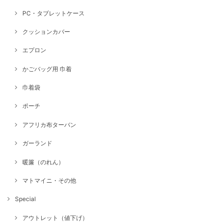
PC・タブレットケース
クッションカバー
エプロン
かごバッグ用 巾着
巾着袋
ポーチ
アフリカ布ターバン
ガーランド
暖簾（のれん）
マトマイニ・その他
Special
アウトレット（値下げ）