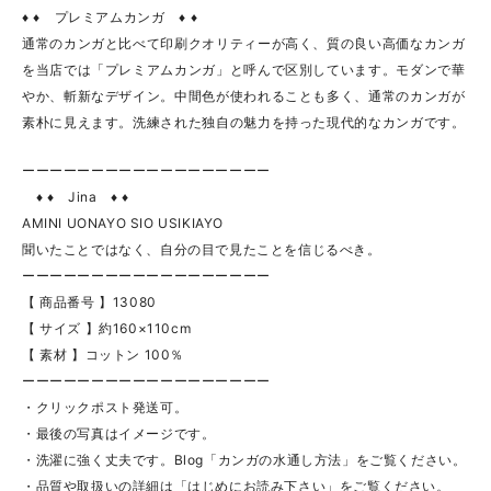
♦ ♦ プレミアムカンガ ♦ ♦
通常のカンガと比べて印刷クオリティーが高く、質の良い高価なカンガ
を当店では「プレミアムカンガ」と呼んで区別しています。モダンで華
やか、斬新なデザイン。中間色が使われることも多く、通常のカンガが
素朴に見えます。洗練された独自の魅力を持った現代的なカンガです。
ーーーーーーーーーーーーーーーーーー
♦ ♦ Jina ♦ ♦
AMINI UONAYO SIO USIKIAYO
聞いたことではなく、自分の目で見たことを信じるべき。
ーーーーーーーーーーーーーーーーーー
【 商品番号 】13080
【 サイズ 】約160×110cm
【 素材 】コットン 100％
ーーーーーーーーーーーーーーーーーー
・クリックポスト発送可。
・最後の写真はイメージです。
・洗濯に強く丈夫です。Blog「カンガの水通し方法」をご覧ください。
・品質や取扱いの詳細は「はじめにお読み下さい」をご覧ください。