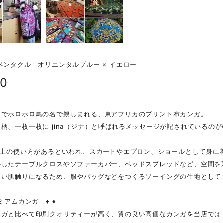
ペンタクル オリエンタルブルー × イエロー
00
語でホロホロ鳥の名で親しまれる、東アフリカのプリント布カンガ。
柄、一枚一枚に jina（ジナ）と呼ばれるメッセージが記されているの
り以上の使い方があるといわれ、スカートやエプロン、ショールとして身に
かしたテーブルクロスやソファーカバー、ベッドスプレッドなど、空間を
しい肌触りになるため、服やバッグなどをつくるソーイングの生地として
レミアムカンガ ♦ ♦
ンガと比べて印刷クオリティーが高く、質の良い高価なカンガを当店では