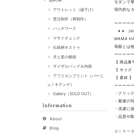
Special
モダンで
現代的な
アウトレット（値下げ）
受注制作（再制作）
ーーーー
パッチワーク
♦ ♦ Jin
マサイチェック
MAMA HA
母親とは
伝統柄キストゥ
ーーーー
月と星の模様
【 商品番号
サイザルバッグ＆内袋
【 サイズ 
アフリカンプリント（パーニ
【 素材 】
ュ / キテンゲ）
ーーーー
・クリッ
Gallery（SOLD OUT）
・最後の
Information
・洗濯に強
・品質や
About
Blog
セミオー