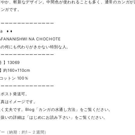
華やか、斬新なデザイン。中間色が使われることも多く、通常のカンガが
カンガです。
ーーーーーーーーーーーーーー
a ♦ ♦
FANANISHWI NA CHOCHOTE
他の何にも代わりがきかない特別な人。
ーーーーーーーーーーーーーー
 】13069
】約160×110cm
コットン 100％
ーーーーーーーーーーーーーー
クポスト発送可。
写真はイメージです。
く丈夫です。Blog「カンガの水通し方法」をご覧ください。
取扱いの詳細は「はじめにお読み下さい」をご覧ください。
ダー（納期：約1～２週間）