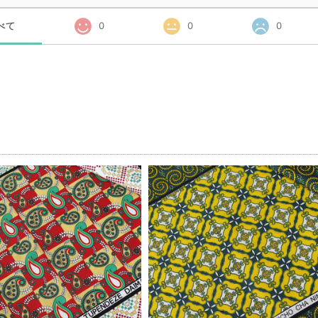
べて
0
0
0
品