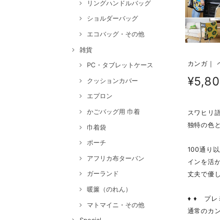
リングハンドルバッグ
ショルダーバッグ
エコバッグ・その他
雑貨
カンガ｜ 
PC・タブレットケース
¥5,8
クッションカバー
エプロン
かごバッグ用 巾着
スワヒリ
独特の色と
巾着袋
ポーチ
100通
アフリカ布ターバン
インを活
ガーランド
丈夫で優
暖簾（のれん）
♦ ♦ プ
マトマイニ・その他
通常のカ