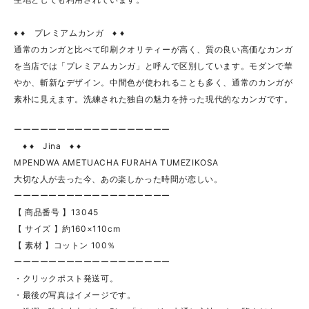
♦ ♦ プレミアムカンガ ♦ ♦
通常のカンガと比べて印刷クオリティーが高く、質の良い高価なカンガ
を当店では「プレミアムカンガ」と呼んで区別しています。モダンで華
やか、斬新なデザイン。中間色が使われることも多く、通常のカンガが
素朴に見えます。洗練された独自の魅力を持った現代的なカンガです。
ーーーーーーーーーーーーーーーーーー
♦ ♦ Jina ♦ ♦
MPENDWA AMETUACHA FURAHA TUMEZIKOSA
大切な人が去った今、あの楽しかった時間が恋しい。
ーーーーーーーーーーーーーーーーーー
【 商品番号 】13045
【 サイズ 】約160×110cm
【 素材 】コットン 100％
ーーーーーーーーーーーーーーーーーー
・クリックポスト発送可。
・最後の写真はイメージです。