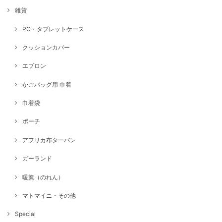
雑貨
PC・タブレットケース
クッションカバー
エプロン
かごバッグ用 巾着
巾着袋
ポーチ
アフリカ布ターバン
ガーランド
暖簾（のれん）
マトマイニ・その他
Special