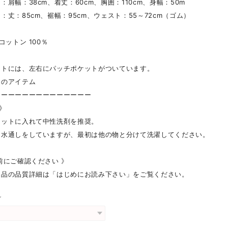
肩幅：38cm、着丈：60cm、胸囲：110cm、身幅：50m
丈：85cm、裾幅：95cm、ウェスト：55～72cm（ゴム）
コットン 100％
トには、左右にパッチポケットがついています。
のアイテム
ーーーーーーーーーーーーーー
 》
ネットに入れて中性洗剤を推奨。
に水通しをしていますが、最初は他の物と分けて洗濯してください。
前にご確認ください 》
製品の品質詳細は「はじめにお読み下さい」をご覧ください。
グ