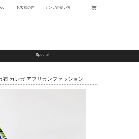
act
お客様の声
カンガの使い方
Special
布 カンガ アフリカンファッション