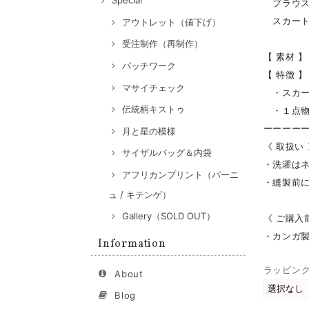
Special
ブラウス：
スカート：
アウトレット（値下げ）
受注制作（再制作）
【 素材 】
パッチワーク
【 特徴 】
マサイチェック
・スカー
伝統柄キストゥ
・１点物
ーーーー
月と星の模様
《 取扱い
サイザルバッグ＆内袋
・洗濯は
アフリカンプリント（パーニ
・縫製前
ュ / キテンゲ）
Gallery（SOLD OUT）
《 ご購入
・カンガ
Information
ラッピン
About
Blog