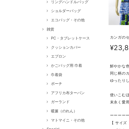
リングハンドルバッグ
ショルダーバッグ
エコバッグ・その他
雑貨
カンガのセ
PC・タブレットケース
¥23,
クッションカバー
エプロン
かごバッグ用 巾着
鮮やかな
同じ柄の
巾着袋
ゆったりし
ポーチ
アフリカ布ターバン
使いこむ
ガーランド
末永く愛
暖簾（のれん）
ーーーー
マトマイニ・その他
【 サイズ