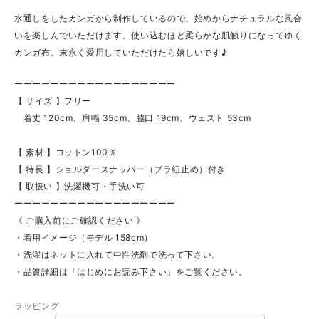
水通しをしたカンガから制作しているので、始めからナチュラルな風合
いを楽しんでいただけます。使い込むほど柔らかな肌触りになってゆく
カンガ布。末永く愛用していただけたら嬉しいです♪
ーーーーーーーーーーーーーーーーーー
【 サイズ 】フリー
着丈 120cm、肩幅 35cm、脇口 19cm、ウェスト 53cm
【 素材 】コットン100％
【 特長 】ショルダースナッパー（ブラ紐止め）付き
【 取扱い 】洗濯機可・手洗い可
ーーーーーーーーーーーーーーーーーー
《 ご購入前にご確認ください 》
・着用イメージ（モデル 158cm）
・洗濯はネットに入れて中性洗剤で洗って下さい。
・品質詳細は「はじめにお読み下さい」をご覧ください。
ラッピング