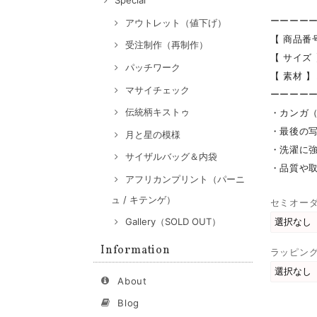
Special
ーーーー
アウトレット（値下げ）
【 商品番号
受注制作（再制作）
【 サイズ 
パッチワーク
【 素材 】
マサイチェック
ーーーー
伝統柄キストゥ
・カンガ
・最後の
月と星の模様
・洗濯に強
サイザルバッグ＆内袋
・品質や
アフリカンプリント（パーニ
ュ / キテンゲ）
セミオー
Gallery（SOLD OUT）
Information
ラッピン
About
Blog