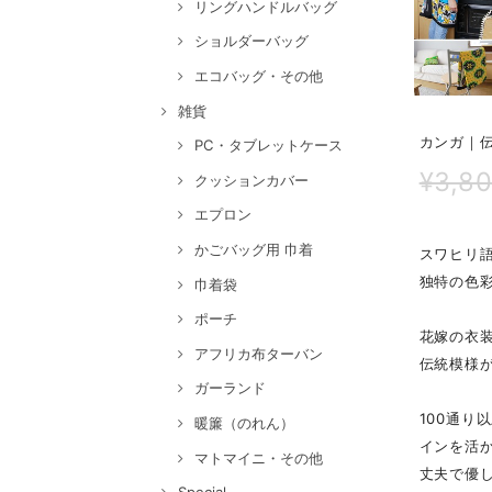
リングハンドルバッグ
ショルダーバッグ
エコバッグ・その他
雑貨
カンガ｜
PC・タブレットケース
¥3,8
クッションカバー
エプロン
かごバッグ用 巾着
スワヒリ
独特の色
巾着袋
ポーチ
花嫁の衣
アフリカ布ターバン
伝統模様
ガーランド
100通
暖簾（のれん）
インを活
マトマイニ・その他
丈夫で優