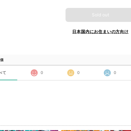
Sold out
日本国内にお住まいの方向け
価
べて
0
0
0
品