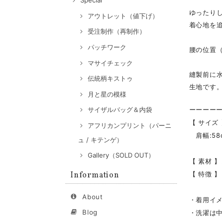
Special
ゆったりし
アウトレット（値下げ）
着心地を
受注制作（再制作）
パッチワーク
腰の位置
マサイチェック
縫製前に
伝統柄キストゥ
生地です
月と星の模様
ーーーー
サイザルバッグ＆内袋
【 サイズ
アフリカンプリント（パーニ
肩幅:58c
ュ / キテンゲ）
Gallery（SOLD OUT）
【 素材 】
Information
【 特徴 
About
・着用イメ
Blog
・洗濯は