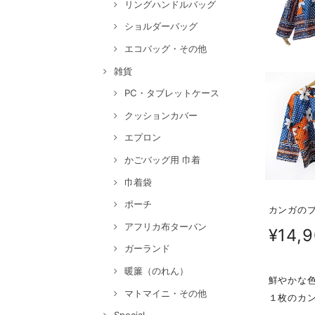
リングハンドルバッグ
ショルダーバッグ
エコバッグ・その他
雑貨
PC・タブレットケース
クッションカバー
エプロン
かごバッグ用 巾着
巾着袋
ポーチ
カンガのブ
アフリカ布ターバン
¥14,
ガーランド
暖簾（のれん）
鮮やかな
マトマイニ・その他
１枚のカ