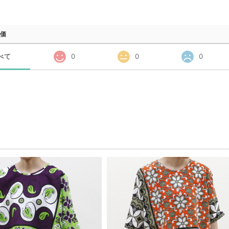
価
べて
0
0
0
品