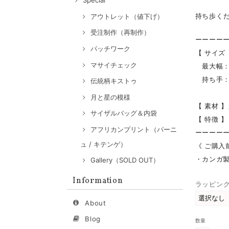
Special
持ち歩く
アウトレット（値下げ）
受注制作（再制作）
ーーーー
パッチワーク
【 サイズ
マサイチェック
最大幅：約
持ち手：約
伝統柄キストゥ
月と星の模様
【 素材 
サイザルバッグ＆内袋
【 特徴 
アフリカンプリント（パーニ
ーーーー
ュ / キテンゲ）
《 ご購入
・カンガ
Gallery（SOLD OUT）
Information
ラッピン
About
Blog
数量