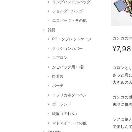
リングハンドルバッグ
ショルダーバッグ
エコバッグ・その他
雑貨
カンガのマ
PC・タブレットケース
¥7,9
クッションカバー
エプロン
かごバッグ用 巾着
コロンと
さっと肩
巾着袋
大きめの
ポーチ
アフリカ布ターバン
カンガの
ガーランド
裏地に帆
暖簾（のれん）
ラフに使
マトマイニ・その他
で楽しん