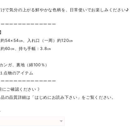
だけで気分の上がる鮮やかな色柄を、日常使いでお楽しみください♪
ーーーーーーーーーーーーーー
 】
54×54㎝、入れ口（一周）約120㎝
60㎝、持ち手幅：3.8㎝
】カンガ、裏地（綿100％）
】１点物のアイテム
ーーーーーーーーーーーーーー
前にご確認ください 》
製品の品質詳細は「はじめにお読み下さい」をご覧ください。
グ