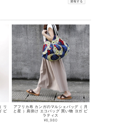
通報する
 リ
アフリカ布 カンガのマルシェバッグ（ 月
ガ ピ
と星 ）肩掛け エコバッグ 買い物 ヨガ ピ
ラティス
¥6,980