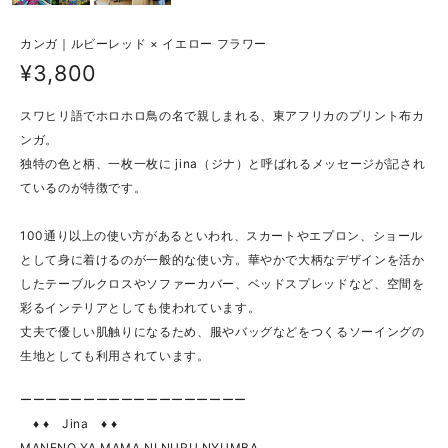
カンガ｜ルビーレッド × イエロー フラワー
¥3,800
スワヒリ語でホロホロ鳥の名で親しまれる、東アフリカのプリント布カ
ンガ。
独特の色と柄、一枚一枚に jina（ジナ）と呼ばれるメッセージが記され
ているのが特徴です。
100通り以上の使い方があるといわれ、スカートやエプロン、ショール
として身に着けるのが一般的な使い方。華やかで大柄なデザインを活か
したテーブルクロスやソファーカバー、ベッドスプレッドなど、空間を
彩るインテリアとしても使われています。
丈夫で優しい肌触りになるため、服やバッグなどをつくるソーイングの
生地としても利用されています。
ーーーーーーーーーーーーーーーーーー
♦ ♦ Jina ♦ ♦
MANENO YA MAMA NI NURU NYUMBA