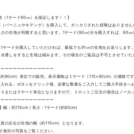
数（1ヤード90㎝）を保証します！！】
布（パーニュやキテンゲ）を購入して、ガッカリされた経験はありません
さの生地が到着すると思います。1ヤード(90㎝)分を購入すれば、90
1ヤード分購入していただければ、最低でも91㎝の生地をお送りします
、水通しをすると生地は縮みます。その場合のご返品は不可とさせていた
ーーーーーーーーーーーーーー
約90cm）単位での販売。表示価格は１ヤード（115×90cm）の価格で
に入れる」ボタンをクリック後、必要な数量をご入力してご購入手続きへ
＝３または５ヤード単位となりますので、１ロットご注文の場合はノーカ
ーーーーーーーーーーーーーー
】幅：約115cm / 長さ：1ヤード(約90cm)
真の左右が生地の幅（約115cm）となります。
ら２枚目の写真をご覧ください。