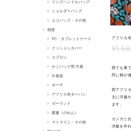
リングハンドルバッグ
ショルダーバッグ
エコバッグ・その他
雑貨
アフリカ布
PC・タブレットケース
¥1,58
クッションカバー
エプロン
かごバッグ用 巾着
西でも東
同じ柄が
巾着袋
ポーチ
西アフリ
アフリカ布ターバン
主に洋服
ガーランド
ます。
暖簾（のれん）
カンガと
マトマイニ・その他
洋服を作