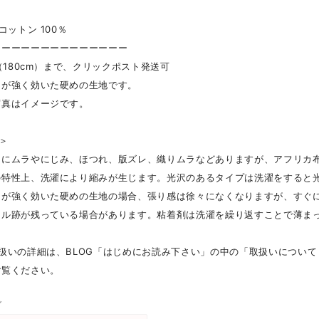
コットン 100％
ーーーーーーーーーーーーーー
d（180cm）まで、クリックポスト発送可
スが強く効いた硬めの生地です。
写真はイメージです。
 ＞
トにムラやにじみ、ほつれ、版ズレ、織りムラなどありますが、アフリカ
の特性上、洗濯により縮みが生じます。光沢のあるタイプは洗濯をすると
スが強く効いた硬めの生地の場合、張り感は徐々になくなりますが、すぐ
ール跡が残っている場合があります。粘着剤は洗濯を繰り返すことで薄ま
扱いの詳細は、BLOG「はじめにお読み下さい」の中の「取扱いについて
ご覧ください。
グ