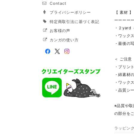
Contact
【 素材 】
プライバシーポリシー
ーーーー
特定商取引法に基づく表記
・２yar
お客様の声
・ワック
カンガの使い方
・最後の
＜ ご注意
・プリン
・綿素材
・ワック
・品質シ
※品質や取
の部分を
ラッピン