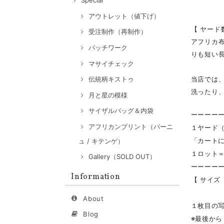
Special
アウトレット（値下げ）
【 ヤード
受注制作（再制作）
アフリカ
パッチワーク
りも短い長
マサイチェック
当店では、
伝統柄キストゥ
洗ったり
月と星の模様
サイザルバッグ＆内袋
ーーーー
アフリカンプリント（パーニ
１ヤード（
「カート
ュ / キテンゲ）
１ロット
Gallery（SOLD OUT）
ーーーー
Information
【 サイズ 
About
１枚目の写
Blog
※最後か