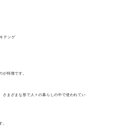
 キテンゲ
のが特徴です。
。
、さまざまな形で人々の暮らしの中で使われてい
す。