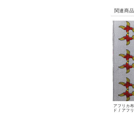
関連商
アフリカ布
ド / アフ