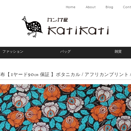
Home
About
Blog
Cont
ファッション
バッグ
雑貨
布【 1ヤード90㎝ 保証 】ボタニカル / アフリカンプリント /