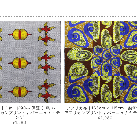
品
【 1ヤード90㎝ 保証 】鳥 バー
アフリカ布｜165cm × 115cm 幾何
リカンプリント / パーニュ / キテ
アフリカンプリント / パーニュ / キ
ンゲ
¥2,980
¥1,580