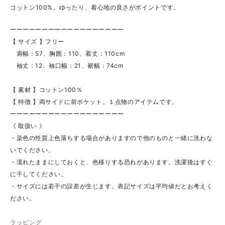
コットン100%。ゆったり、着心地の良さがポイントです。
ーーーーーーーーーーーーーーーーーー
【 サイズ 】フリー
肩幅：57、胸囲：110、着丈：110cm
袖丈：12、袖口幅：21、裾幅：74cm
【 素材 】コットン100％
【 特徴 】両サイドに前ポケット。１点物のアイテムです。
ーーーーーーーーーーーーーーーーーー
《 取扱い 》
・染色の性質上色落ちする場合がありますので他のものと一緒に洗わな
いでください。
・濡れたままにしておくと、色移りする恐れがあります。洗濯後はすぐ
に干してください。
・サイズには若干の誤差が生じます。表記サイズは平均値だとお考えく
ださい。
ラッピング