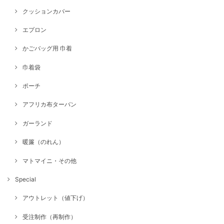
クッションカバー
エプロン
かごバッグ用 巾着
巾着袋
ポーチ
アフリカ布ターバン
ガーランド
暖簾（のれん）
マトマイニ・その他
Special
アウトレット（値下げ）
受注制作（再制作）