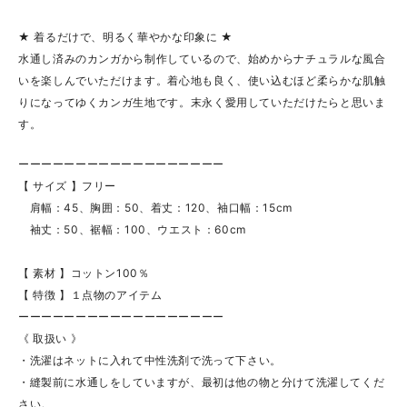
★ 着るだけで、明るく華やかな印象に ★
水通し済みのカンガから制作しているので、始めからナチュラルな風合
いを楽しんでいただけます。着心地も良く、使い込むほど柔らかな肌触
りになってゆくカンガ生地です。末永く愛用していただけたらと思いま
す。
ーーーーーーーーーーーーーーーーーー
【 サイズ 】フリー
肩幅：45、胸囲：50、着丈：120、袖口幅：15cm
袖丈：50、裾幅：100、ウエスト：60cm
【 素材 】コットン100％
【 特徴 】１点物のアイテム
ーーーーーーーーーーーーーーーーーー
《 取扱い 》
・洗濯はネットに入れて中性洗剤で洗って下さい。
・縫製前に水通しをしていますが、最初は他の物と分けて洗濯してくだ
さい。