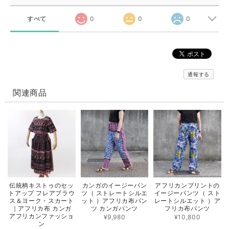
すべて
0
0
0
通報する
関連商品
伝統柄キストゥのセッ
カンガのイージーパン
アフリカンプリントの
トアップ フレアブラウ
ツ（ ストレートシルエ
イージーパンツ（ スト
ス＆ヨーク・スカート
ット ）アフリカ布パン
レートシルエット ）ア
｜アフリカ布 カンガ
ツ カンガパンツ
フリカ布パンツ
アフリカンファッショ
¥9,980
¥10,800
ン