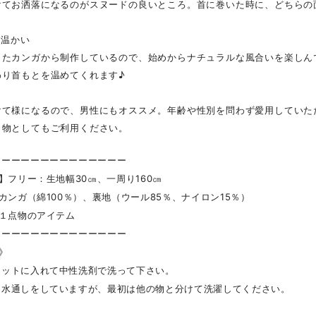
けてお洒落になるのがスヌードの良いところ。首に巻いた時に、どちらの
く温かい
したカンガから制作しているので、始めからナチュラルな風合いを楽しん
わり首もとを温めてくれます♪
けて様になるので、男性にもオススメ。年齢や性別を問わず愛用していた
り物としてもご利用ください。
ーーーーーーーーーーーーーー
 】フリー：生地幅30㎝、一周り160㎝
】カンガ（綿100％）、裏地（ウール85％、ナイロン15％）
】１点物のアイテム
ーーーーーーーーーーーーーー
 》
ネットに入れて中性洗剤で洗って下さい。
に水通しをしていますが、最初は他の物と分けて洗濯してください。