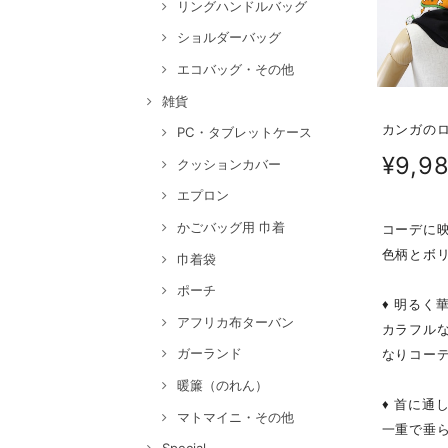
リングハンドルバッグ
ショルダーバッグ
エコバッグ・その他
雑貨
カンガのロ
PC・タブレットケース
¥9,9
クッションカバー
エプロン
かごバッグ用 巾着
コーデに
色柄とボ
巾着袋
ポーチ
♦ 明るく
アフリカ布ターバン
カラフル
ガーランド
なりコー
暖簾（のれん）
♦ 首に通
マトマイニ・その他
一重で垂