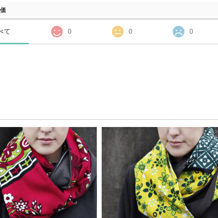
価
べて
0
0
0
品