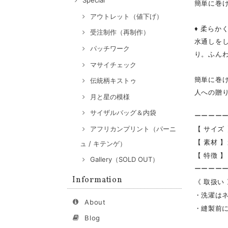
Special
簡単に巻
アウトレット（値下げ）
♦ 柔らか
受注制作（再制作）
水通しを
パッチワーク
り。ふん
マサイチェック
簡単に巻
伝統柄キストゥ
人への贈
月と星の模様
サイザルバッグ＆内袋
ーーーー
【 サイズ
アフリカンプリント（パーニ
【 素材 
ュ / キテンゲ）
【 特徴 
Gallery（SOLD OUT）
ーーーー
Information
《 取扱い
・洗濯は
About
・縫製前
Blog