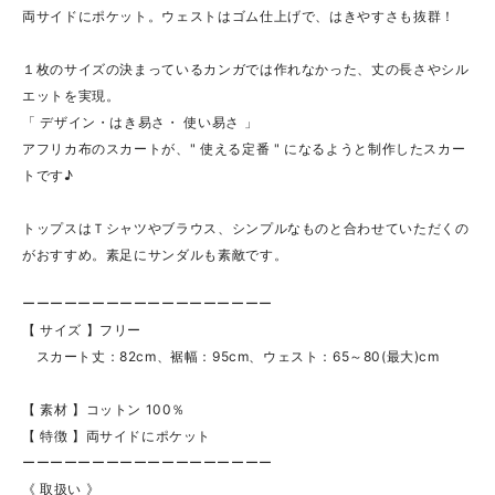
両サイドにポケット。ウェストはゴム仕上げで、はきやすさも抜群！
１枚のサイズの決まっているカンガでは作れなかった、丈の長さやシル
エットを実現。
「 デザイン・はき易さ・ 使い易さ 」
アフリカ布のスカートが、" 使える定番 " になるようと制作したスカー
トです♪
トップスはＴシャツやブラウス、シンプルなものと合わせていただくの
がおすすめ。素足にサンダルも素敵です。
ーーーーーーーーーーーーーーーーーー
【 サイズ 】フリー
スカート丈：82cm、裾幅：95cm、ウェスト：65～80(最大)cm
【 素材 】コットン 100％
【 特徴 】両サイドにポケット
ーーーーーーーーーーーーーーーーーー
《 取扱い 》