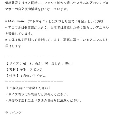
保護養育を行うと同時に、フェルト制作を通じたスラム地区のシングル
マザーの自立援助活動をおこなっています。
※ Matumaini （マトマイニ）とはスワヒリ語で「希望」という意味
※ アニマルは個体差が大きく、当店では厳選した特に愛らしいアニマル
を販売しています。
※ １体１体を区別して撮影しています。写真に写っているアニマルをお
届けします。
ーーーーーーーーーーーーーーーーーー
【 サイズ 】横：9、高さ：16、奥行き：18cm
【 素材 】羊毛、スポンジ
【 特徴 】１点物のアイテム
ーーーーーーーーーーーーーーーーーー
《 ご購入前にご確認ください 》
・サイズ表示は平均値だとお考えください。
・摩擦や水濡れにより多少の色落ちに注意ください。
ラッピング