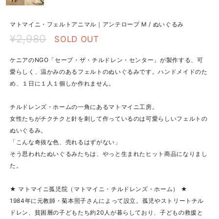
マトマイニ・フェルトアニマル｜アンテロープ M / ぬいぐるみ
¥2,980
SOLD OUT
ケニアのNGO「セーブ・ザ・チルドレン・センター」が製作する、可
愛らしく、温かみのあるフェルトのぬいぐるみです。ハンドメイドのた
め、１日に１人１個しか作れません。
チルドレンズ・ホームの一角にあるマトマイニ工房。
女性たちがチクチクと針を刺して作っているのは可愛らしいフェルトの
ぬいぐるみ。
「こんな奇抜な色、売れるはずがない」
そう思われたぬいぐるみたちは、やっと生まれたヒット商品になりまし
た。
★ マトマイニ孤児院（マトマイニ・チルドレンズ・ホーム） ★
1984年に元教師・菊本照子さんによって設立。孤児やストリートチル
ドレン、貧困層の子どもたち約20人が暮らしており、子どもの救援と