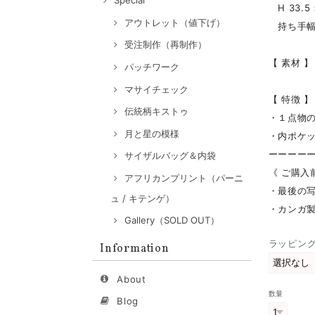
Special
H 33.5 
アウトレット（値下げ）
持ち手幅 
受注制作（再制作）
【 素材 】
パッチワーク
マサイチェック
【 特徴 】
伝統柄キストゥ
・１点物
月と星の模様
・内ポケ
ーーーー
サイザルバッグ＆内袋
《 ご購入
アフリカンプリント（パーニ
・最後の写
ュ / キテンゲ）
・カンガ
Gallery（SOLD OUT）
ラッピン
Information
About
数量
Blog