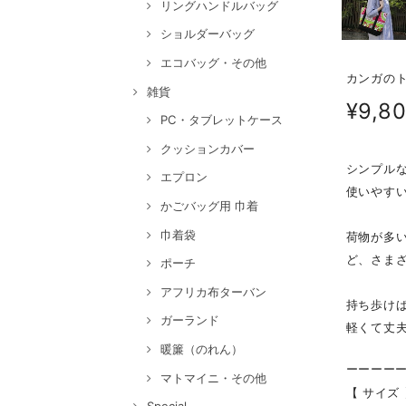
リングハンドルバッグ
ショルダーバッグ
エコバッグ・その他
カンガのト
雑貨
¥9,8
PC・タブレットケース
クッションカバー
シンプル
エプロン
使いやす
かごバッグ用 巾着
巾着袋
荷物が多
ど、さま
ポーチ
アフリカ布ターバン
持ち歩け
ガーランド
軽くて丈
暖簾（のれん）
ーーーー
マトマイニ・その他
【 サイズ