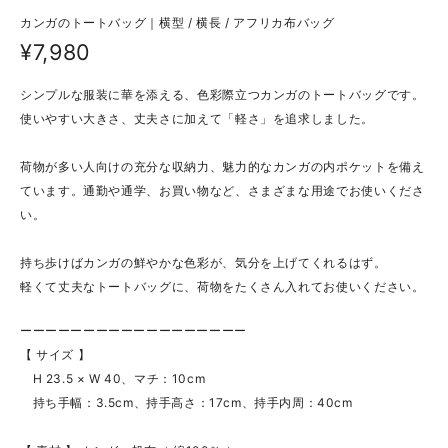
カンガのトートバッグ｜横型 / 横長 / アフリカ布バッグ
¥7,980
シンプルな服装に華を添える、色彩際立つカンガのトートバッグです。
使いやすい大きさ、丈夫さに加えて「軽さ」を追求しました。
荷物が多い人向けの充分な収納力、魅力的なカンガの内ポケットを備え
ています。通勤や通学、お買い物など、さまざまな用途でお使いくださ
い。
持ち歩けばカンガの鮮やかな色彩が、気分を上げてくれるはず。
軽くて丈夫なトートバッグに、荷物をたくさん入れてお使いください。
ーーーーーーーーーーーーーーーーーー
【 サイズ 】
H 23.5 × W 40、マチ：10cm
持ち手幅：3.5cm、持手高さ：17cm、持手内周：40cm