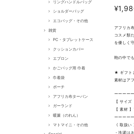
リングハンドルバッグ
¥1,9
ショルダーバッグ
エコバッグ・その他
アフリカ
雑貨
コスメ類
PC・タブレットケース
を優しく
クッションカバー
鞄の中で
エプロン
かごバッグ用 巾着
★ ギフト
巾着袋
素材はア
ポーチ
ーーーー
アフリカ布ターバン
【 サイズ 
ガーランド
【 素材 
暖簾（のれん）
ーーーー
マトマイニ・その他
《 取扱い
・洗濯は