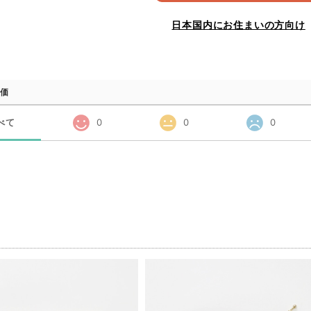
日本国内にお住まいの方向け
価
べて
0
0
0
品