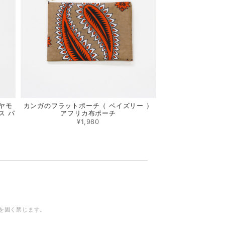
ヤモ
カンガのフラットポーチ（ ペイズリー ）
ス パ
アフリカ布ポーチ
¥1,980
を固く禁じます。