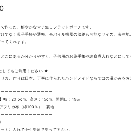
80
布で作った、鮮やかなマチ無しフラットポーチです。
だけでなく母子手帳や通帳、モバイル機器の収納も可能なサイズ。表生地
守ってくれます。
もどこにあるか分かりやすく、子供用のお薬手帳や診察券入れなどにして
としてもご利用ください ★
フリカ、作りは日本。丁寧に作られたハンドメイドならではの温かみをお
ーーーーーーーーーーーーーー
】幅：20.5cm、高さ：15cm、開閉口：19㎝
】アフリカ布（綿100％）、裏地
ーーーーーーーーーーーーーー
 》
ネットに入れて中性洗剤で洗って下さい。