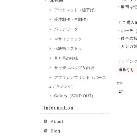
Special
・最初は
アウトレット（値下げ）
受注制作（再制作）
《 ご購入
パッチワーク
・ポーチ
・後半の
マサイチェック
・カンガ
伝統柄キストゥ
月と星の模様
ラッピン
サイザルバッグ＆内袋
アフリカンプリント（パーニ
数量
ュ / キテンゲ）
Gallery（SOLD OUT）
Information
About
Blog