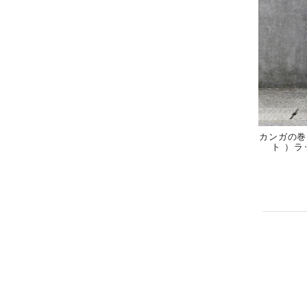
カンガの巻
ト ）ラ