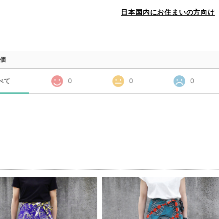
日本国内にお住まいの方向け
価
べて
0
0
0
品