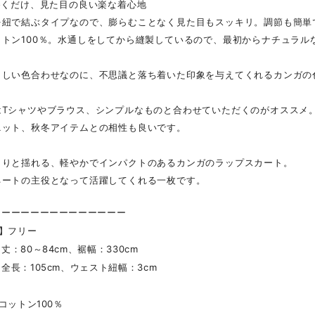
巻くだけ、見た目の良い楽な着心地
を紐で結ぶタイプなので、膨らむことなく見た目もスッキリ。調節も簡単
ットン100％。水通しをしてから縫製しているので、最初からナチュラル
らしい色合わせなのに、不思議と落ち着いた印象を与えてくれるカンガの
はTシャツやブラウス、シンプルなものと合わせていただくのがオススメ
ニット、秋冬アイテムとの相性も良いです。
らりと揺れる、軽やかでインパクトのあるカンガのラップスカート。
ネートの主役となって活躍してくれる一枚です。
ーーーーーーーーーーーーーー
 】フリー
：80～84cm、裾幅：330cm
長：105cm、ウェスト紐幅：3cm
】コットン100％