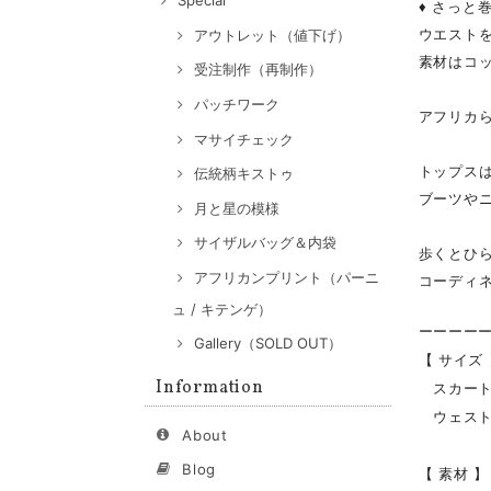
Special
♦ さっと
ウエスト
アウトレット（値下げ）
素材はコ
受注制作（再制作）
パッチワーク
アフリカ
マサイチェック
トップス
伝統柄キストゥ
ブーツや
月と星の模様
サイザルバッグ＆内袋
歩くとひ
アフリカンプリント（パーニ
コーディ
ュ / キテンゲ）
ーーーー
Gallery（SOLD OUT）
【 サイズ
Information
スカート丈
ウェスト全
About
Blog
【 素材 