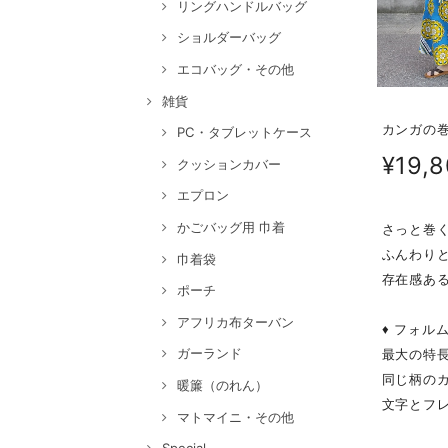
リングハンドルバッグ
ショルダーバッグ
エコバッグ・その他
雑貨
カンガの巻
PC・タブレットケース
¥19,
クッションカバー
エプロン
かごバッグ用 巾着
さっと巻
ふんわり
巾着袋
存在感あ
ポーチ
アフリカ布ターバン
♦ フォル
ガーランド
最大の特
同じ柄の
暖簾（のれん）
文字とフ
マトマイニ・その他