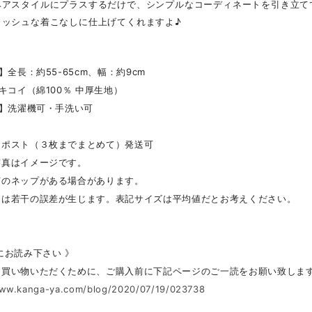
ヘアスタイルにプラスするだけで、シンプルなコーディネートを引き立て
リッシュな着こなしに仕上げてくれますよ♪
】全長：約55-65cm、幅：約9cm
】キコイ（綿100％ 中厚生地）
 】洗濯機可・手洗い可
クポスト（３枚までまとめて）発送可
写真はイメージです。
有のネップがある場合があります。
には若干の誤差が生じます。表記サイズは平均値だとお考えください。
にお読み下さい 》
お買い物いただくために、ご購入前に下記ページのご一読をお願い致しま
www.kanga-ya.com/blog/2020/07/19/023738