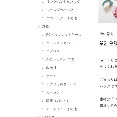
リングハンドルバッグ
ショルダーバッグ
エコバッグ・その他
雑貨
淡い彩り、
PC・タブレットケース
¥2,9
クッションカバー
エプロン
かごバッグ用 巾着
ふっくら
そつくれ
巾着袋
ポーチ
顔まわり
アフリカ布ターバン
バックは
ガーランド
素材は「 K
暖簾（のれん）
繊細な色
マトマイニ・その他