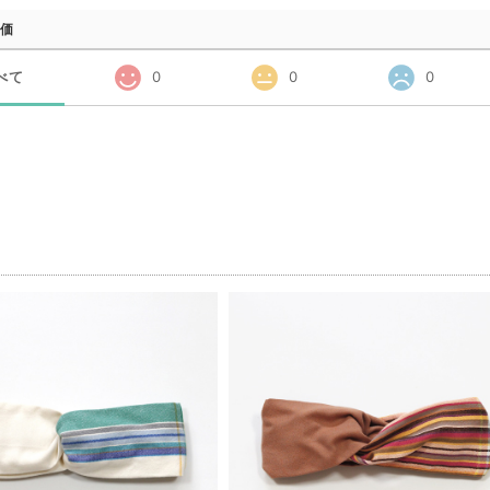
価
べて
0
0
0
品