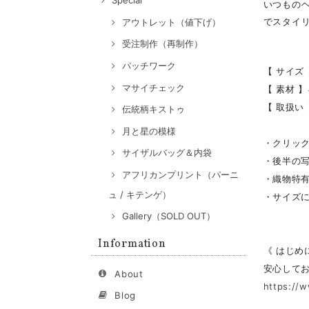
Special
いつもの
でスタイ
アウトレット（値下げ）
受注制作（再制作）
パッチワーク
【 サイズ 
マサイチェック
【 素材 
【 取扱い
伝統柄キストゥ
月と星の模様
・クリッ
サイザルバッグ＆内袋
・後半の
アフリカンプリント（パーニ
・織物特
ュ / キテンゲ）
・サイズ
Gallery（SOLD OUT）
Information
《 はじめ
安心して
About
https://
Blog